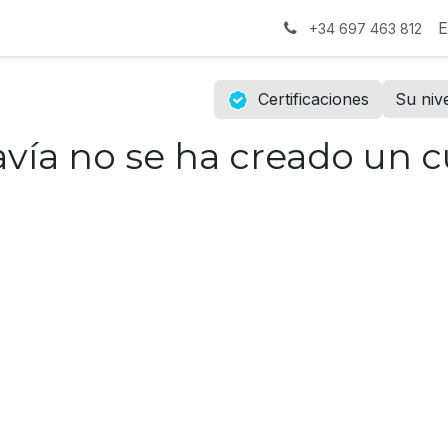
tros
Contáctanos
E
+34 697 463 812
Certificaciones
Su niv
vía no se ha creado un c