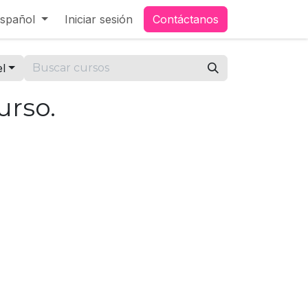
spañol
Iniciar sesión
Contáctanos
el
urso.