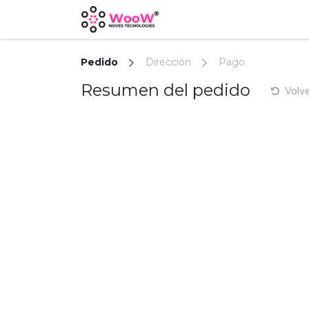
Ir al contenido
Inicio
Servicios
Noso
Pedido
Dirección
Pago
Resumen del pedido
Volve