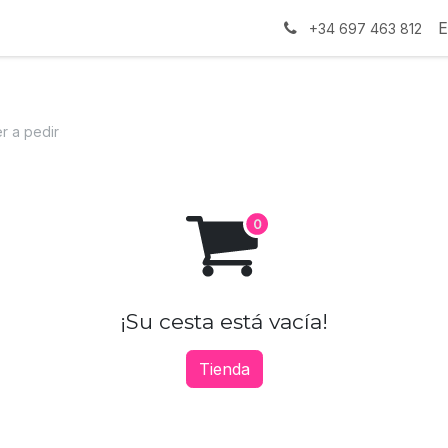
tros
Contáctanos
E
+34 697 463 812
r a pedir
¡Su cesta está vacía!
Tienda